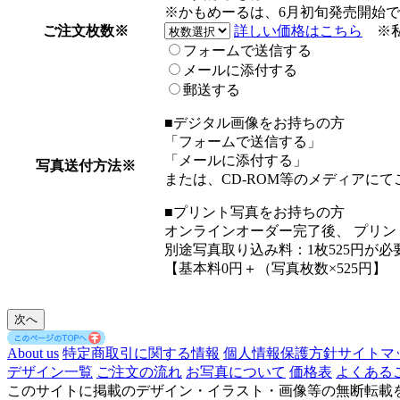
※かもめーるは、6月初旬発売開始
ご注文枚数
※
詳しい価格はこちら
※
フォームで送信する
メールに添付する
郵送する
■デジタル画像をお持ちの方
「フォームで送信する」
「メールに添付する」
写真送付方法
※
または、CD-ROM等のメディアに
■プリント写真をお持ちの方
オンラインオーダー完了後、 プリ
別途写真取り込み料：1枚525円が
【基本料0円＋（写真枚数×525円】
About us
特定商取引に関する情報
個人情報保護方針
サイトマ
デザイン一覧
ご注文の流れ
お写真について
価格表
よくある
このサイトに掲載のデザイン・イラスト・画像等の無断転載を禁じます。copyright(