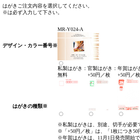
はがきご注文内容を選択してください。
※は必ず入力して下さい。
MR-Y024-A
デザイン・カラー番号
※
私製はがき：
官製はがき：
年賀はが
無料
+50円／枚
+50円／
はがきの種類
※
※私製はがきは、別途、切手が必要
※「+50円／枚」は、「1枚につき5
※年賀はがきは、11月1日発売開始