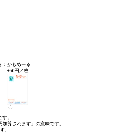
き：
かもめーる：
枚
+50円／枚
です。
0円加算されます」の意味です。
です。